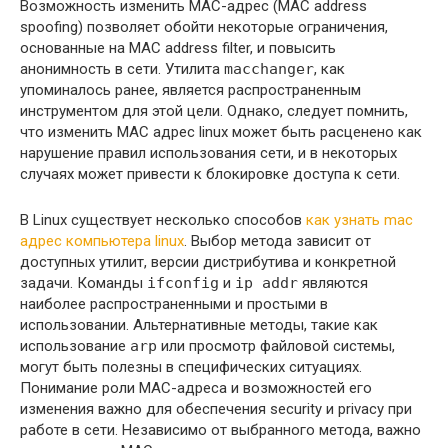
Возможность изменить MAC-адрес (MAC address
spoofing) позволяет обойти некоторые ограничения,
основанные на MAC address filter, и повысить
анонимность в сети. Утилита
macchanger
, как
упоминалось ранее, является распространенным
инструментом для этой цели. Однако, следует помнить,
что изменить MAC адрес linux может быть расценено как
нарушение правил использования сети, и в некоторых
случаях может привести к блокировке доступа к сети.
В Linux существует несколько способов
как узнать mac
адрес компьютера linux
. Выбор метода зависит от
доступных утилит, версии дистрибутива и конкретной
задачи. Команды
ifconfig
и
ip addr
являются
наиболее распространенными и простыми в
использовании. Альтернативные методы, такие как
использование
arp
или просмотр файловой системы,
могут быть полезны в специфических ситуациях.
Понимание роли MAC-адреса и возможностей его
изменения важно для обеспечения security и privacy при
работе в сети. Независимо от выбранного метода, важно