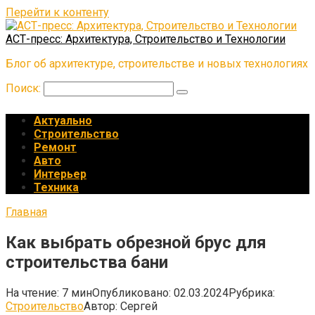
Перейти к контенту
АСТ-пресс: Архитектура, Строительство и Технологии
Блог об архитектуре, строительстве и новых технологиях
Поиск:
Актуально
Строительство
Ремонт
Авто
Интерьер
Техника
Главная
Как выбрать обрезной брус для
строительства бани
На чтение:
7 мин
Опубликовано:
02.03.2024
Рубрика:
Строительство
Автор:
Сергей