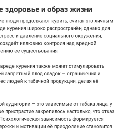
е здоровье и образ жизни
ие люди продолжают курить, считая это личным
де курения широко распространён, однако для
 стресс и давление социального окружения,
 создаёт иллюзию контроля над вредной
жению её существования.
о вреде курения также может стимулировать
ей запретный плод сладок — ограничения и
ес людей к табачной продукции, делая её
ой аудитории — это зависимые от табака лица, у
е пристрастие закрепилось настолько, что отказ
. Психологическая зависимость формируется
держки и мотивации её преодоление становится