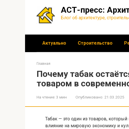
Перейти
АСТ-пресс: Архит
к
контенту
Блог об архитектуре, строител
Актуально
Строительство
Р
Главная
Почему табак остаёт
товаром в современн
На чтение:
3 мин
Опубликовано:
21.03.2025
Табак — это один из товаров, который
влияние на мировую экономику и кул