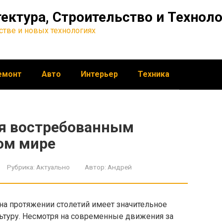
ектура, Строительство и Технол
ьстве и новых технологиях
емонт
Авто
Интерьер
Техника
ся востребованным
ом мире
Рубрика:
Актуально
Автор:
Андрей
 на протяжении столетий имеет значительное
ьтуру. Несмотря на современные движения за