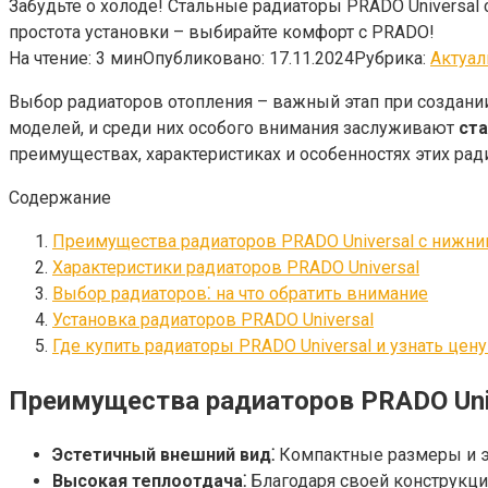
Забудьте о холоде! Стальные радиаторы PRADO Universa
простота установки – выбирайте комфорт с PRADO!
На чтение:
3 мин
Опубликовано:
17.11.2024
Рубрика:
Актуал
Выбор радиаторов отопления – важный этап при создани
моделей, и среди них особого внимания заслуживают
ст
преимуществах, характеристиках и особенностях этих рад
Содержание
Преимущества радиаторов PRADO Universal с нижн
Характеристики радиаторов PRADO Universal
Выбор радиаторов⁚ на что обратить внимание
Установка радиаторов PRADO Universal
Где купить радиаторы PRADO Universal и узнать цен
Преимущества радиаторов PRADO Uni
Эстетичный внешний вид⁚
Компактные размеры и э
Высокая теплоотдача⁚
Благодаря своей конструкци