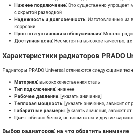
Нижнее подключение⁚
Это существенно упрощает м
с скрытой разводкой.
Надежность и долговечность⁚
Изготовленные из в
коррозии.
Простота установки и обслуживания⁚
Монтаж радиа
Доступная цена⁚
Несмотря на высокое качество,
це
Характеристики радиаторов PRADO Un
Радиаторы PRADO Universal отличаются следующими техни
Материал⁚
высококачественная сталь
Тип подключения⁚
нижнее
Рабочее давление⁚
[указать значение]
Тепловая мощность⁚
[указать значение, зависит от 
Габаритные размеры⁚
[указать значения, зависят от
Цвет⁚
обычно белый, но возможны и другие вариан
Выбор радиаторов⁚ на что обратить внимание